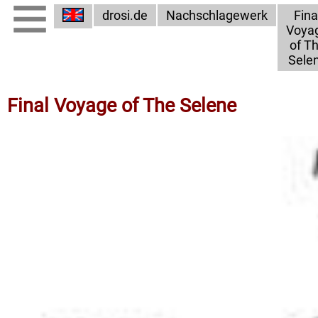
drosi.de
Nachschlagewerk
Fina
Voya
of T
Sele
Final Voyage of The Selene