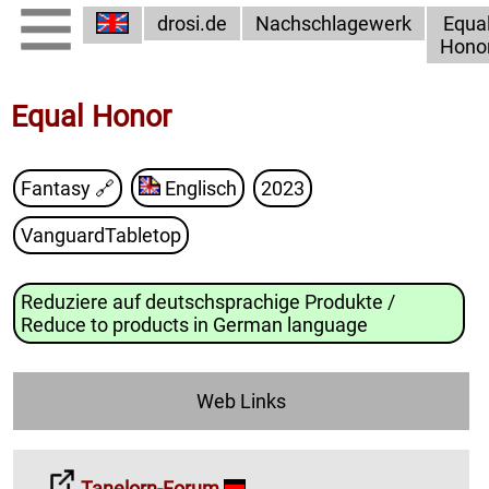
drosi.de
Nachschlagewerk
Equa
Hono
Equal Honor
Fantasy
🔗
Englisch
2023
VanguardTabletop
Reduziere auf deutschsprachige Produkte /
Reduce to products in German language
Web Links
Tanelorn-Forum