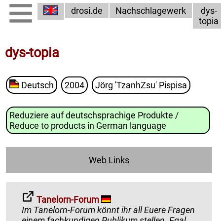
drosi.de
Nachschlagewerk
dys-
topia
dys-topia
Deutsch
2004
Jörg 'TzanhZsu' Pispisa
Reduziere auf deutschsprachige Produkte /
Reduce to products in German language
Web Links
Tanelorn-Forum
Im Tanelorn-Forum könnt ihr all Euere Fragen
einem fachkundigen Publikum stellen. Egal