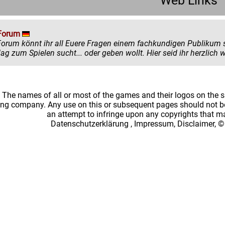
Web Links
Forum
könnt ihr all Euere Fragen einem fachkundigen Publikum stellen. Egal ob ihr mehr zu einem
einen Ratschlag zum Spielen sucht... oder
: The names of all or most of the games and their logos on the
ing company. Any use on this or subsequent pages should not be
an attempt to infringe upon any copyrights that 
Datenschutzerklärung
,
Impressum, Disclaimer, ©