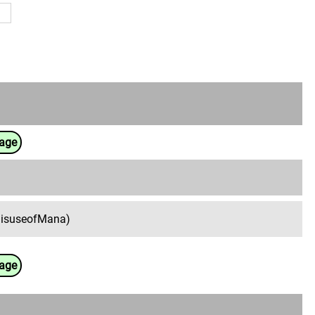
uage
isuseofMana)
uage