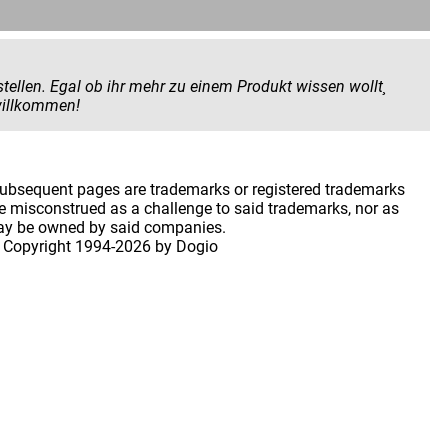
 Produkt wissen wollt¸
 geben wollt. Hier seid ihr herzlich willkommen!
 subsequent pages are trademarks or registered trademarks
 misconstrued as a challenge to said trademarks, nor as
may be owned by said companies.
 Copyright
1994-2026 by Dogio