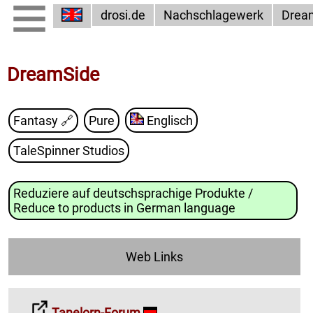
drosi.de
Nachschlagewerk
Drea
DreamSide
Fantasy
🔗
Pure
Englisch
TaleSpinner Studios
Reduziere auf deutschsprachige Produkte /
Reduce to products in German language
Web Links
Tanelorn-Forum