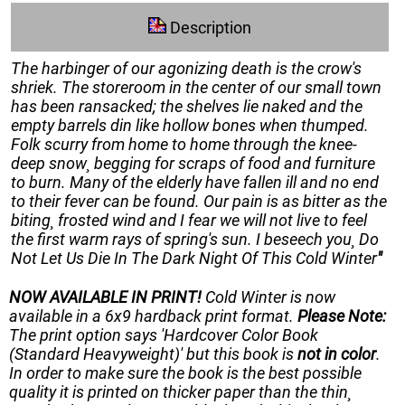
Description
The harbinger of our agonizing death is the crow's
shriek. The storeroom in the center of our small town
has been ransacked; the shelves lie naked and the
empty barrels din like hollow bones when thumped.
Folk scurry from home to home through the knee-
deep snow¸ begging for scraps of food and furniture
to burn. Many of the elderly have fallen ill and no end
to their fever can be found. Our pain is as bitter as the
biting¸ frosted wind and I fear we will not live to feel
the first warm rays of spring's sun. I beseech you¸
Do
Not Let Us Die In The Dark Night Of This Cold Winter
"
NOW AVAILABLE IN PRINT!
Cold Winter
is now
available in a 6x9 hardback print format.
Please Note:
The print option says 'Hardcover Color Book
(Standard Heavyweight)' but this book is
not in color
.
In order to make sure the book is the best possible
quality it is printed on thicker paper than the thin¸