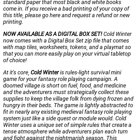
standard paper that most black and white books
come in. If you receive a bad printing of your copy of
this title¸ please go here and request a refund or new
printing.
NOW AVAILABLE AS A DIGITAL BOX SET!
Cold Winter
now comes with a Digital Box Set zip file that comes
with map tiles¸ worksheets¸ tokens¸ and a playmat so
that you can more easily play on your virtual tabletop
of choice!
At it's core¸
Cold Winter
is rules-light survival mini
game for your fantasy role playing campaign. A
doomed village is short on fuel¸ food¸ and medicine
and the adventurers must strategically collect these
supplies to keep the village folk from dying frozen and
hungry in their beds. The game is lightly abstracted to
fit in nearly any existing medieval fantasy role playing
system just like a side quest or module would. Cold
Winter uses a unique set of simple rules that create a
tense atmosphere while adventurers plan each turn
and fight against the nightmarish season. This