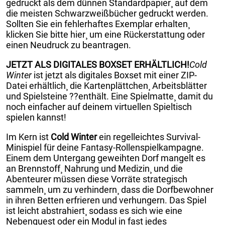
gedruckt als dem dünnen Standardpapier¸ auf dem
die meisten Schwarzweißbücher gedruckt werden.
Sollten Sie ein fehlerhaftes Exemplar erhalten¸
klicken Sie bitte hier¸ um eine Rückerstattung oder
einen Neudruck zu beantragen.
JETZT ALS DIGITALES BOXSET ERHÄLTLICH!
Cold
Winter
ist jetzt als digitales Boxset mit einer ZIP-
Datei erhältlich¸ die Kartenplättchen¸ Arbeitsblätter
und Spielsteine ??enthält. Eine Spielmatte¸ damit du
noch einfacher auf deinem virtuellen Spieltisch
spielen kannst!
Im Kern ist
Cold Winter
ein regelleichtes Survival-
Minispiel für deine Fantasy-Rollenspielkampagne.
Einem dem Untergang geweihten Dorf mangelt es
an Brennstoff¸ Nahrung und Medizin¸ und die
Abenteurer müssen diese Vorräte strategisch
sammeln¸ um zu verhindern¸ dass die Dorfbewohner
in ihren Betten erfrieren und verhungern. Das Spiel
ist leicht abstrahiert¸ sodass es sich wie eine
Nebenquest oder ein Modul in fast jedes