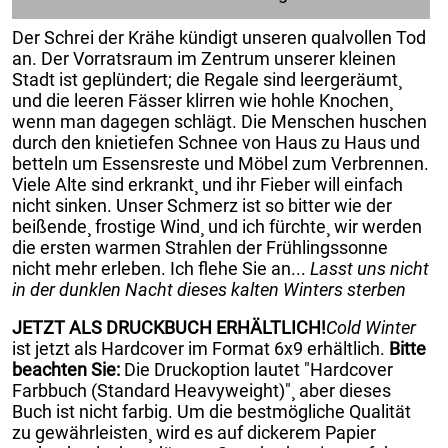
Der Schrei der Krähe kündigt unseren qualvollen Tod
an. Der Vorratsraum im Zentrum unserer kleinen
Stadt ist geplündert; die Regale sind leergeräumt¸
und die leeren Fässer klirren wie hohle Knochen¸
wenn man dagegen schlägt. Die Menschen huschen
durch den knietiefen Schnee von Haus zu Haus und
betteln um Essensreste und Möbel zum Verbrennen.
Viele Alte sind erkrankt¸ und ihr Fieber will einfach
nicht sinken. Unser Schmerz ist so bitter wie der
beißende¸ frostige Wind¸ und ich fürchte¸ wir werden
die ersten warmen Strahlen der Frühlingssonne
nicht mehr erleben. Ich flehe Sie an...
Lasst uns nicht
in der dunklen Nacht dieses kalten Winters sterben
JETZT ALS DRUCKBUCH ERHÄLTLICH!
Cold Winter
ist jetzt als Hardcover im Format 6x9 erhältlich.
Bitte
beachten Sie:
Die Druckoption lautet "Hardcover
Farbbuch (Standard Heavyweight)"¸ aber dieses
Buch ist nicht farbig. Um die bestmögliche Qualität
zu gewährleisten¸ wird es auf dickerem Papier