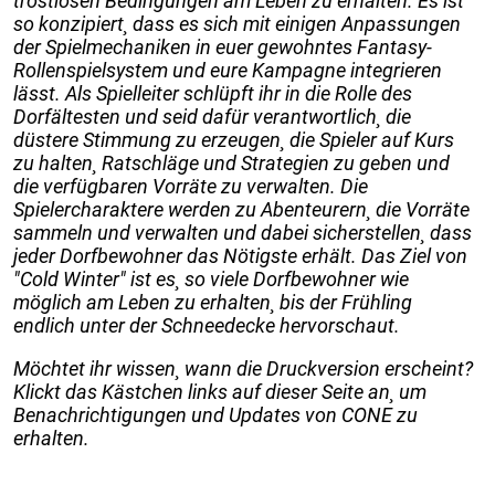
trostlosen Bedingungen am Leben zu erhalten. Es ist
so konzipiert¸ dass es sich mit einigen Anpassungen
der Spielmechaniken in euer gewohntes Fantasy-
Rollenspielsystem und eure Kampagne integrieren
lässt. Als Spielleiter schlüpft ihr in die Rolle des
Dorfältesten und seid dafür verantwortlich¸ die
düstere Stimmung zu erzeugen¸ die Spieler auf Kurs
zu halten¸ Ratschläge und Strategien zu geben und
die verfügbaren Vorräte zu verwalten. Die
Spielercharaktere werden zu Abenteurern¸ die Vorräte
sammeln und verwalten und dabei sicherstellen¸ dass
jeder Dorfbewohner das Nötigste erhält. Das Ziel von
"Cold Winter" ist es¸ so viele Dorfbewohner wie
möglich am Leben zu erhalten¸ bis der Frühling
endlich unter der Schneedecke hervorschaut.
Möchtet ihr wissen¸ wann die Druckversion erscheint?
Klickt das Kästchen links auf dieser Seite an¸ um
Benachrichtigungen und Updates von CONE zu
erhalten.