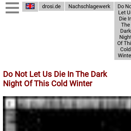
drosi.de
Nachschlagewerk
Do No
Let U
Die I
The
Dark
Nigh
Of Th
Cold
Winte
Do Not Let Us Die In The Dark
Night Of This Cold Winter