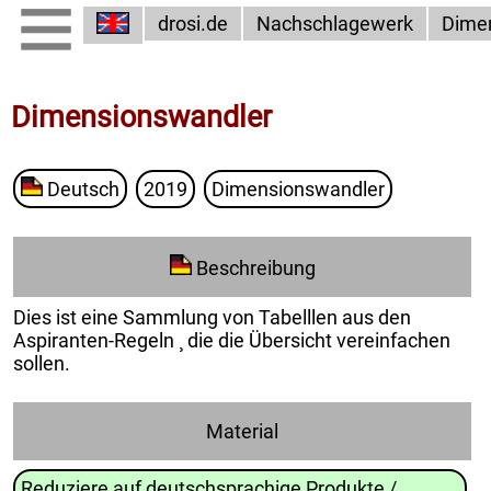
drosi.de
Nachschlagewerk
Dime
Dimensionswandler
Deutsch
2019
Dimensionswandler
Beschreibung
Dies ist eine Sammlung von Tabelllen aus den
Aspiranten-Regeln ¸ die die Übersicht vereinfachen
sollen.
Material
Reduziere auf deutschsprachige Produkte /