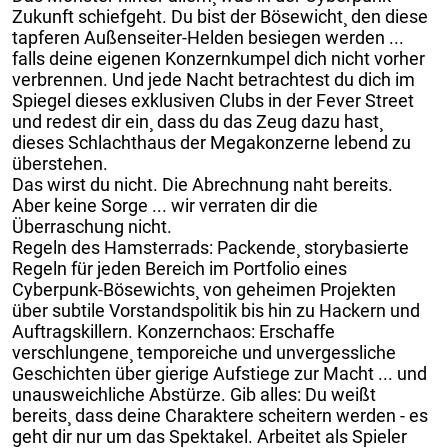
Zukunft schiefgeht. Du bist der Bösewicht¸ den diese
tapferen Außenseiter-Helden besiegen werden ...
falls deine eigenen Konzernkumpel dich nicht vorher
verbrennen. Und jede Nacht betrachtest du dich im
Spiegel dieses exklusiven Clubs in der Fever Street
und redest dir ein¸ dass du das Zeug dazu hast¸
dieses Schlachthaus der Megakonzerne lebend zu
überstehen.
Das wirst du nicht. Die Abrechnung naht bereits.
Aber keine Sorge ... wir verraten dir die
Überraschung nicht.
Regeln des Hamsterrads: Packende¸ storybasierte
Regeln für jeden Bereich im Portfolio eines
Cyberpunk-Bösewichts¸ von geheimen Projekten
über subtile Vorstandspolitik bis hin zu Hackern und
Auftragskillern. Konzernchaos: Erschaffe
verschlungene¸ temporeiche und unvergessliche
Geschichten über gierige Aufstiege zur Macht ... und
unausweichliche Abstürze. Gib alles: Du weißt
bereits¸ dass deine Charaktere scheitern werden - es
geht dir nur um das Spektakel. Arbeitet als Spieler