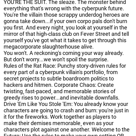
YOU'RE THE SUIT. The sleaze. The monster behind
everything that's wrong with the cyberpunk future.
You're the villain those scrappy underdog heroes are
gonna take down...if your own corpo pals don't burn
you first. And every night¸ you look at yourself in the
mirror of that high-class club on Fever Street and tell
yourself you've got what it takes to get through this
megacorporate slaughterhouse alive.
You won't. A reckoning's coming your way already.
But don't worry...we won't spoil the surprise.
Rules of the Rat Race: Punchy story-driven rules for
every part of a cyberpunk villain's portfolio¸ from
secret projects to subtle boardroom politics to
hackers and hitmen. Corporate Chaos: Create
twisting¸ fast-paced¸ and memorable stories of
greedy rises to power...and inevitable downfalls.
Drive 'Em Like You Stole 'Em: You already know your
characters are going to crash and burn: you're just in
it for the fireworks. Work together as players to
make their demises memorable¸ even as your
characters plot against one another. Welcome to the
Future: Use the rules to make your own setting OR