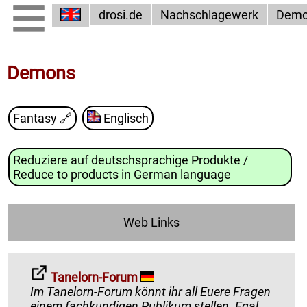
drosi.de
Nachschlagewerk
Demo
Demons
Fantasy
🔗
Englisch
Reduziere auf deutschsprachige Produkte /
Reduce to products in German language
Web Links
Tanelorn-Forum
Im Tanelorn-Forum könnt ihr all Euere Fragen
einem fachkundigen Publikum stellen. Egal