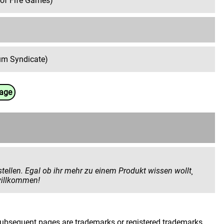
 of Fife Games)
um Syndicate)
uage
 Produkt wissen wollt¸
 geben wollt. Hier seid ihr herzlich willkommen!
 subsequent pages are trademarks or registered trademarks