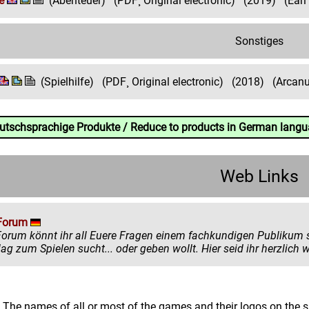
e
(Abenteuer)
(PDF¸ Original electronic)
(2019)
(Earl
Sonstiges
(Spielhilfe)
(PDF¸ Original electronic)
(2018)
(Arcan
eutschsprachige Produkte / Reduce to products in German lang
Web Links
Forum
könnt ihr all Euere Fragen einem fachkundigen Publikum stellen. Egal ob ihr mehr zu einem
einen Ratschlag zum Spielen sucht... oder
: The names of all or most of the games and their logos on the