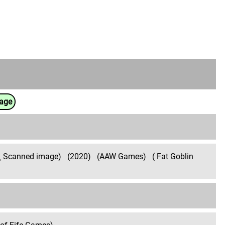
uage
ic¸ Scanned image)
(2020)
(AAW Games)
( Fat Goblin