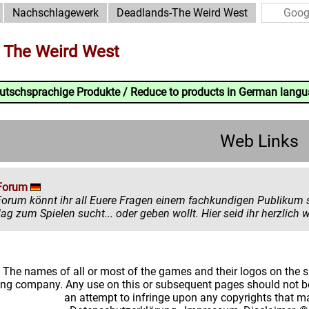
Nachschlagewerk
Deadlands-The Weird West
 The Weird West
eutschsprachige Produkte / Reduce to products in German lang
Web Links
Forum
könnt ihr all Euere Fragen einem fachkundigen Publikum stellen. Egal ob ihr mehr zu einem
einen Ratschlag zum Spielen sucht... oder
: The names of all or most of the games and their logos on the
ing company. Any use on this or subsequent pages should not be
an attempt to infringe upon any copyrights that 