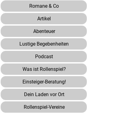
Romane & Co
Artikel
Abenteuer
Lustige Begebenheiten
Podcast
Was ist Rollenspiel?
Einsteiger-Beratung!
Dein Laden vor Ort
Rollenspiel-Vereine