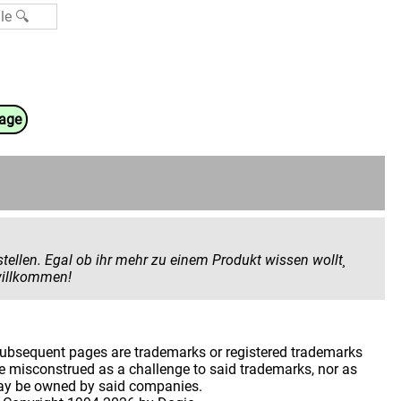
uage
 Produkt wissen wollt¸
 geben wollt. Hier seid ihr herzlich willkommen!
 subsequent pages are trademarks or registered trademarks
 misconstrued as a challenge to said trademarks, nor as
may be owned by said companies.