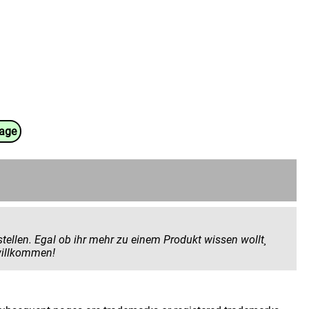
uage
 Produkt wissen wollt¸
 geben wollt. Hier seid ihr herzlich willkommen!