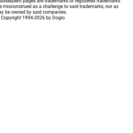
 subsequent pages are trademarks or registered trademarks
 misconstrued as a challenge to said trademarks, nor as
may be owned by said companies.
 Copyright
1994-2026 by Dogio