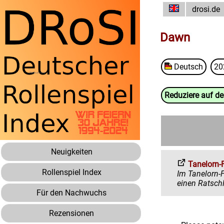
drosi.de
Dawn
Deutsch
20
Reduziere auf d
Neuigkeiten
Tanelorn-
Rollenspiel Index
Im Tanelorn-Forum 
Für den Nachwuchs
Rezensionen