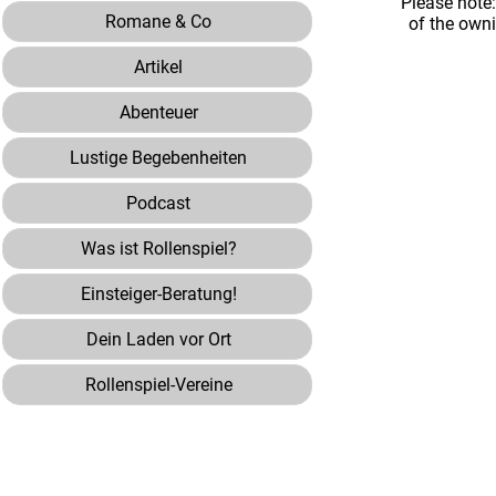
Please note
Romane & Co
of the own
Artikel
Abenteuer
Lustige Begebenheiten
Podcast
Was ist Rollenspiel?
Einsteiger-Beratung!
Dein Laden vor Ort
Rollenspiel-Vereine