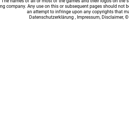
: The names of all or most of the games and their logos on the
ing company. Any use on this or subsequent pages should not be
an attempt to infringe upon any copyrights that 
Datenschutzerklärung
,
Impressum, Disclaimer, ©