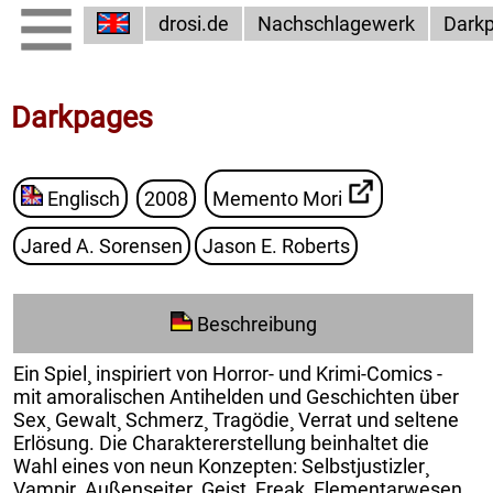
drosi.de
Nachschlagewerk
Dark
Darkpages
Englisch
2008
Memento Mori
Jared A. Sorensen
Jason E. Roberts
Beschreibung
Ein Spiel¸ inspiriert von Horror- und Krimi-Comics -
mit amoralischen Antihelden und Geschichten über
Sex¸ Gewalt¸ Schmerz¸ Tragödie¸ Verrat und seltene
Erlösung. Die Charaktererstellung beinhaltet die
Wahl eines von neun Konzepten: Selbstjustizler¸
Vampir¸ Außenseiter¸ Geist¸ Freak¸ Elementarwesen¸