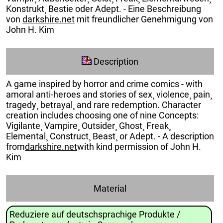
Konstrukt¸ Bestie oder Adept. - Eine Beschreibung
von
darkshire.net
mit freundlicher Genehmigung von
John H. Kim
Description
A game inspired by horror and crime comics - with
amoral anti-heroes and stories of sex¸ violence¸ pain¸
tragedy¸ betrayal¸ and rare redemption. Character
creation includes choosing one of nine Concepts:
Vigilante¸ Vampire¸ Outsider¸ Ghost¸ Freak¸
Elemental¸ Construct¸ Beast¸ or Adept. - A description
from
darkshire.net
with kind permission of John H.
Kim
Material
Reduziere auf deutschsprachige Produkte /