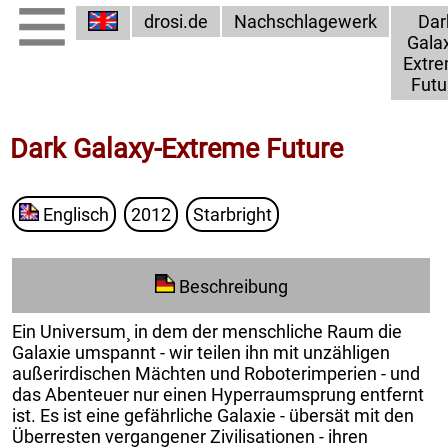
drosi.de
Nachschlagewerk
Dar
Gala
Extr
Futu
Dark Galaxy-Extreme Future
Englisch
2012
Starbright
Beschreibung
Ein Universum¸ in dem der menschliche Raum die
Galaxie umspannt - wir teilen ihn mit unzähligen
außerirdischen Mächten und Roboterimperien - und
das Abenteuer nur einen Hyperraumsprung entfernt
ist. Es ist eine gefährliche Galaxie - übersät mit den
Überresten vergangener Zivilisationen - ihren