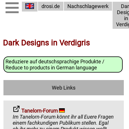
drosi.de
Nachschlagewerk
Dar
Desi
in
Verdi
Dark Designs in Verdigris
Reduziere auf deutschsprachige Produkte /
Reduce to products in German language
Web Links
Tanelorn-Forum
Im Tanelorn-Forum könnt ihr all Euere Fragen
einem fachkundigen Publikum stellen. Egal
ob ihr mehr zu einem Produkt wissen wollt¸