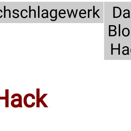
hschlagewerk
Da
Bl
Ha
 Hack