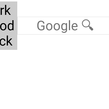
rk
ood
ck