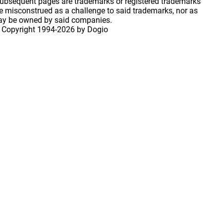
 subsequent pages are trademarks or registered trademarks
 misconstrued as a challenge to said trademarks, nor as
may be owned by said companies.
 Copyright
1994-2026 by Dogio