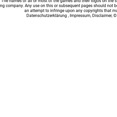
: The names of all or most of the games and their logos on the
ing company. Any use on this or subsequent pages should not be
an attempt to infringe upon any copyrights that 
Datenschutzerklärung
,
Impressum, Disclaimer, ©