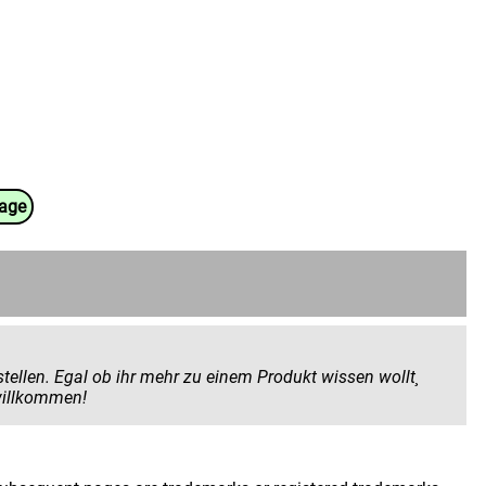
uage
 Produkt wissen wollt¸
 geben wollt. Hier seid ihr herzlich willkommen!