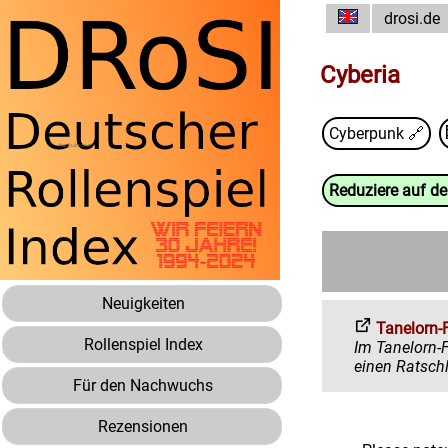
drosi.de
Cyberia
Cyberpunk
🔗
Reduziere auf d
Neuigkeiten
Tanelorn-
Rollenspiel Index
Im Tanelorn-Forum 
Für den Nachwuchs
Rezensionen