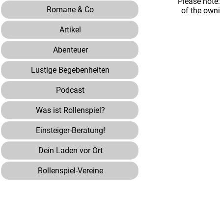
Please note
Romane & Co
of the own
Artikel
Abenteuer
Lustige Begebenheiten
Podcast
Was ist Rollenspiel?
Einsteiger-Beratung!
Dein Laden vor Ort
Rollenspiel-Vereine