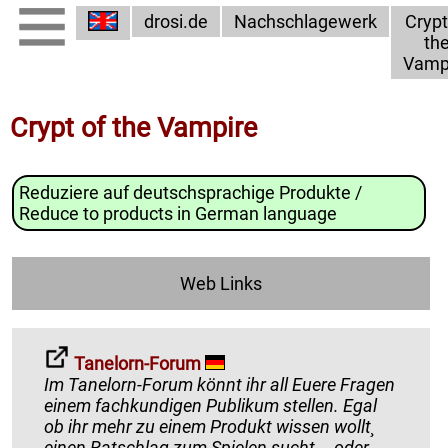
drosi.de
Nachschlagewerk
Crypt
th
Vamp
Crypt of the Vampire
Reduziere auf deutschsprachige Produkte /
Reduce to products in German language
Web Links
Tanelorn-Forum
Im Tanelorn-Forum könnt ihr all Euere Fragen
einem fachkundigen Publikum stellen. Egal
ob ihr mehr zu einem Produkt wissen wollt¸
einen Ratschlag zum Spielen sucht... oder