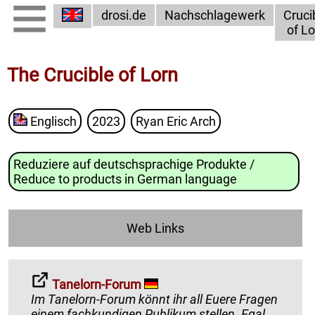
drosi.de
Nachschlagewerk
Cruci
of Lo
The Crucible of Lorn
Englisch
2023
Ryan Eric Arch
Reduziere auf deutschsprachige Produkte /
Reduce to products in German language
Web Links
Tanelorn-Forum
Im Tanelorn-Forum könnt ihr all Euere Fragen
einem fachkundigen Publikum stellen. Egal