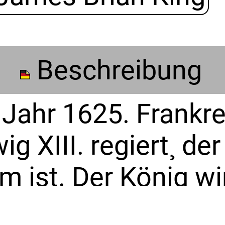
Beschreibung
 Jahr 1625. Frankr
g XIII. regiert¸ d
 ist. Der König wi
ert und oft von de