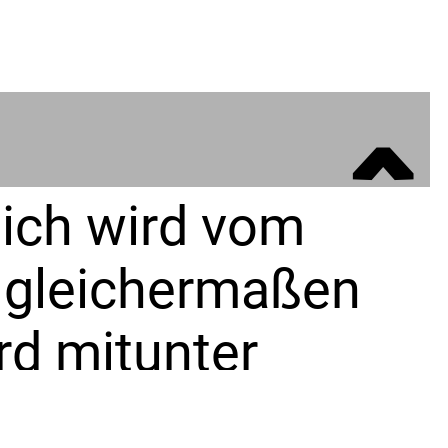
ˆ
eich wird vom
er gleichermaßen
rd mitunter
m intriganten