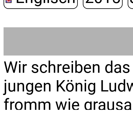
Wir schreiben das
jungen König Ludwi
fromm wie grausam
geschickt schikani