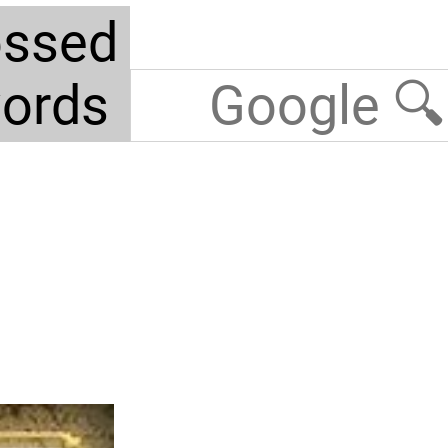
ossed
ords