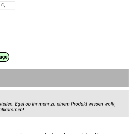
uage
 Produkt wissen wollt¸
 geben wollt. Hier seid ihr herzlich willkommen!