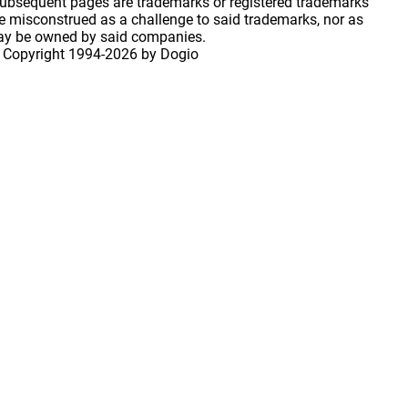
 subsequent pages are trademarks or registered trademarks
 misconstrued as a challenge to said trademarks, nor as
may be owned by said companies.
 Copyright
1994-2026 by Dogio