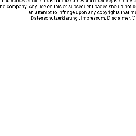
: The names of all or most of the games and their logos on the
ing company. Any use on this or subsequent pages should not be
an attempt to infringe upon any copyrights that 
Datenschutzerklärung
,
Impressum, Disclaimer, ©