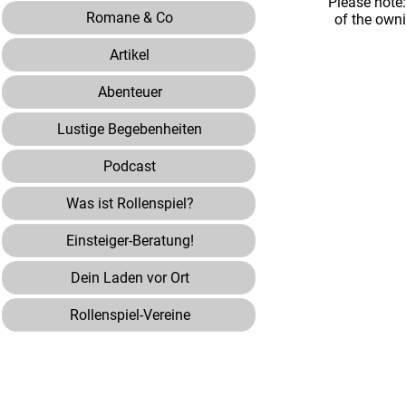
Please note
Romane & Co
of the own
Artikel
Abenteuer
Lustige Begebenheiten
Podcast
Was ist Rollenspiel?
Einsteiger-Beratung!
Dein Laden vor Ort
Rollenspiel-Vereine