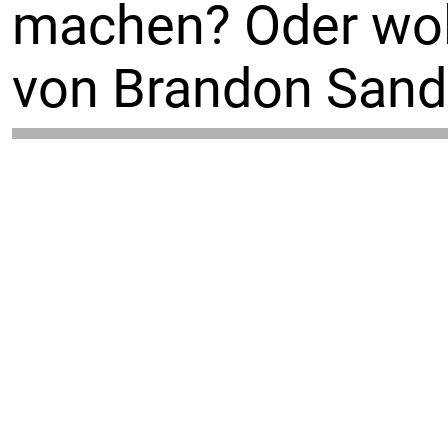
machen? Oder woll
von Brandon Sand
Tauche ein in ein
Cosmere-Rollenspie
heroische¸ Spiele