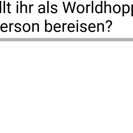
t ihr als Worldhopp
erson bereisen?
Beschreibung
 Universum voller A
l ist ein originell
r-getriebene Gesch