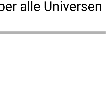
er alle Universen
benteuer! Das
es System¸ das für
ichten geschaffen