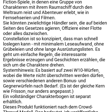
Fiction-Spiele¸ in denen eine Gruppe von
Charakteren mit ihrem Raumschiff durch den
Weltraum reist und Abenteuer erlebt¸ wie in
Fernsehserien und Filmen.
Sie könnten zwielichtige Händler sein¸ die auf beiden
Seiten des Gesetzes agieren¸ Offiziere einer Flotte
oder alles dazwischen.
Constellation ist so konzipiert¸ dass man schnell
loslegen kann - mit minimalem Leseaufwand¸ ohne
Grübeleien und ohne lange Ausrüstungslisten. Es
geht um einfache Regeln¸ die interessante
Ergebnisse erzeugen und Geschichten erzählen¸ die
sich um die Charaktere drehen.
Systemhinweis: Es basiert auf zwei W10-Würfen¸
wobei die Werte nicht überschritten werden dürfen¸
sowie verschiedenen anderen Bonus- und
Gegnerwürfeln nach Bedarf. (Es ist der gleiche Kern
wie Frisson¸ nur anders angepasst.)
Ein vollständiger Charakterbogen ist separat
erhältlich.
Dieses Produkt funktioniert nach dem Crowd-