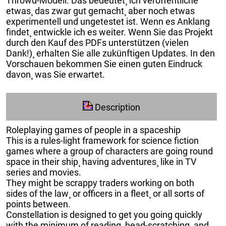
Throwd-Modell. Das bedeutet¸ ich veröffentliche
etwas¸ das zwar gut gemacht¸ aber noch etwas
experimentell und ungetestet ist. Wenn es Anklang
findet¸ entwickle ich es weiter. Wenn Sie das Projekt
durch den Kauf des PDFs unterstützen (vielen
Dank!)¸ erhalten Sie alle zukünftigen Updates. In den
Vorschauen bekommen Sie einen guten Eindruck
davon¸ was Sie erwartet.
Description
Roleplaying games of people in a spaceship
This is a rules-light framework for science fiction
games where a group of characters are going round
space in their ship¸ having adventures¸ like in TV
series and movies.
They might be scrappy traders working on both
sides of the law¸ or officers in a fleet¸ or all sorts of
points between.
Constellation is designed to get you going quickly
with the minimum of reading¸ head-scratching¸ and