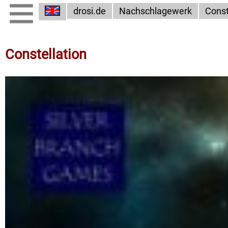
drosi.de
Nachschlagewerk
Const
Constellation