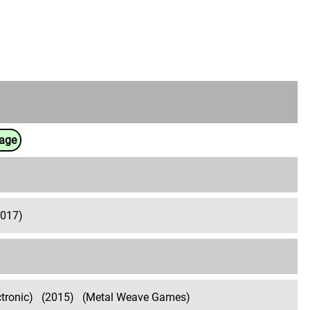
uage
2017)
ctronic)
(2015)
(Metal Weave Games)