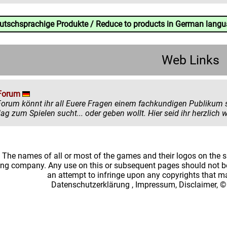
eutschsprachige Produkte / Reduce to products in German lang
Web Links
Forum
könnt ihr all Euere Fragen einem fachkundigen Publikum stellen. Egal ob ihr mehr zu einem
einen Ratschlag zum Spielen sucht... oder
: The names of all or most of the games and their logos on the
ing company. Any use on this or subsequent pages should not be
an attempt to infringe upon any copyrights that 
Datenschutzerklärung
,
Impressum, Disclaimer, ©