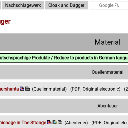
Nachschlagewerk
Cloak and Dagger
gger
Material
eutschsprachige Produkte / Reduce to products in German lang
Quellenmaterial
aurshanta
(Quellenmaterial)
(PDF¸ Original electronic)
(
Abenteuer
pionage in The Strange
(Abenteuer)
(PDF¸ Original ele