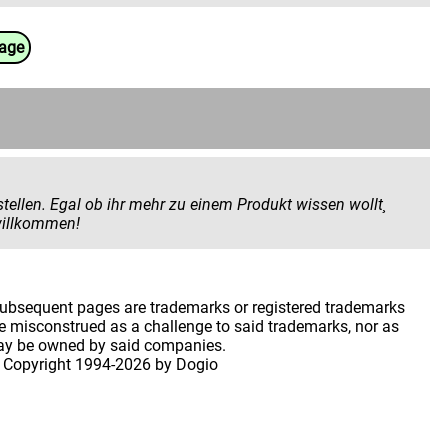
uage
 Produkt wissen wollt¸
 geben wollt. Hier seid ihr herzlich willkommen!
 subsequent pages are trademarks or registered trademarks
 misconstrued as a challenge to said trademarks, nor as
may be owned by said companies.
 Copyright
1994-2026 by Dogio