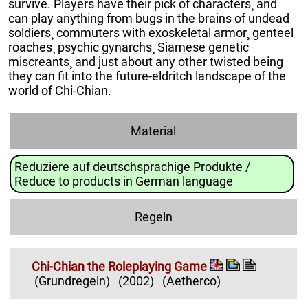
survive. Players have their pick of characters¸ and
can play anything from bugs in the brains of undead
soldiers¸ commuters with exoskeletal armor¸ genteel
roaches¸ psychic gynarchs¸ Siamese genetic
miscreants¸ and just about any other twisted being
they can fit into the future-eldritch landscape of the
world of Chi-Chian.
Material
Reduziere auf deutschsprachige Produkte /
Reduce to products in German language
Regeln
Chi-Chian the Roleplaying Game
(Grundregeln)
(2002)
(Aetherco)