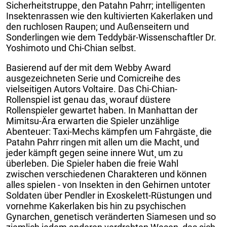
Sicherheitstruppe¸ den Patahn Pahrr; intelligenten
Insektenrassen wie den kultivierten Kakerlaken und
den ruchlosen Raupen; und Außenseitern und
Sonderlingen wie dem Teddybär-Wissenschaftler Dr.
Yoshimoto und Chi-Chian selbst.
Basierend auf der mit dem Webby Award
ausgezeichneten Serie und Comicreihe des
vielseitigen Autors Voltaire. Das Chi-Chian-
Rollenspiel ist genau das¸ worauf düstere
Rollenspieler gewartet haben. In Manhattan der
Mimitsu-Ära erwarten die Spieler unzählige
Abenteuer: Taxi-Mechs kämpfen um Fahrgäste¸ die
Patahn Pahrr ringen mit allen um die Macht¸ und
jeder kämpft gegen seine innere Wut¸ um zu
überleben. Die Spieler haben die freie Wahl
zwischen verschiedenen Charakteren und können
alles spielen - von Insekten in den Gehirnen untoter
Soldaten über Pendler in Exoskelett-Rüstungen und
vornehme Kakerlaken bis hin zu psychischen
Gynarchen¸ genetisch veränderten Siamesen und so