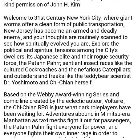
kind permission of John H. Kim
Welcome to 31st Century New York City¸ where giant
worms offer a clean form of public transportation¸
New Jersey has become an armed and deadly
enemy¸ and your thoughts are routinely scanned to
see how spiritually evolved you are. Explore the
political and spiritual tensions among the City's
dwellers: its Japanese elite and their rogue security
force¸ the Patahn Pahrr; sentient insect races like the
cultured Cockroaches and the nefarious Caterpillars;
and outsiders and freaks like the teddybear scientist
Dr. Yoshimoto and Chi-Chian herself.
Based on the Webby Award-winning Series and
comic line created by the eclectic auteur¸ Voltaire¸
the Chi-Chian RPG is just what dark roleplayers have
been waiting for. Adventures abound in Mimitsu-era
Manhattan as taxi mechs fight it out for passengers¸
the Patahn Pahrr fight everyone for power¸ and
everyone fights their own inner rage in order to