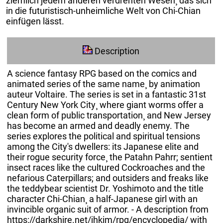
ziemlich jedem anderen verdrehten Wesen¸ das sich
in die futuristisch-unheimliche Welt von Chi-Chian
einfügen lässt.
Description
A science fantasy RPG based on the comics and
animated series of the same name¸ by animation
auteur Voltaire. The series is set in a fantastic 31st
Century New York City¸ where giant worms offer a
clean form of public transportation¸ and New Jersey
has become an armed and deadly enemy. The
series explores the political and spiritual tensions
among the City's dwellers: its Japanese elite and
their rogue security force¸ the Patahn Pahrr; sentient
insect races like the cultured Cockroaches and the
nefarious Caterpillars; and outsiders and freaks like
the teddybear scientist Dr. Yoshimoto and the title
character Chi-Chian¸ a half-Japanese girl with an
invincible organic suit of armor. - A description from
https://darkshire.net/jhkim/rpg/encyclopedia/ with