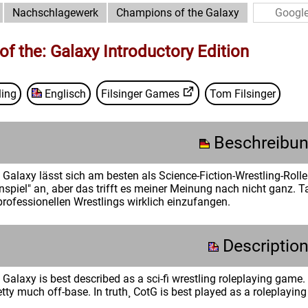
Nachschlagewerk
Champions of the Galaxy
f the: Galaxy Introductory Edition
ling
Englisch
Filsinger Games
Tom Filsinger
Beschreibu
Galaxy lässt sich am besten als Science-Fiction-Wrestling-Rollen
piel" an¸ aber das trifft es meiner Meinung nach nicht ganz. Tat
professionellen Wrestlings wirklich einzufangen.
Descriptio
alaxy is best described as a sci-fi wrestling roleplaying game. T
pretty much off-base. In truth¸ CotG is best played as a roleplaying