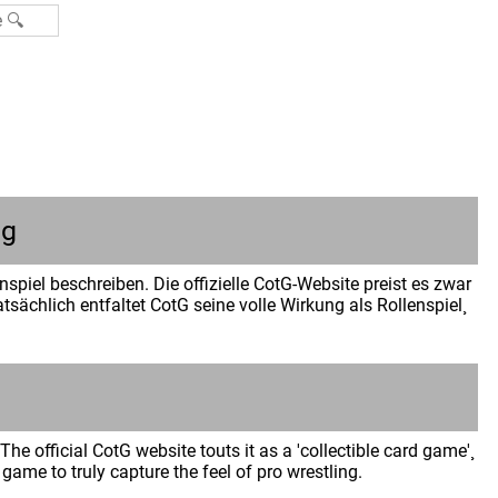
ng
spiel beschreiben. Die offizielle CotG-Website preist es zwar
sächlich entfaltet CotG seine volle Wirkung als Rollenspiel¸
n
he official CotG website touts it as a 'collectible card game'¸
 game to truly capture the feel of pro wrestling.