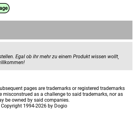
uage
 Produkt wissen wollt¸
 geben wollt. Hier seid ihr herzlich willkommen!
 subsequent pages are trademarks or registered trademarks
 misconstrued as a challenge to said trademarks, nor as
may be owned by said companies.
 Copyright
1994-2026 by Dogio