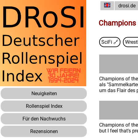
drosi.de
Champions o
SciFi
🔗
Wrest
Champions of the 
als "Sammelkartens
um das Flair des 
Neuigkeiten
Rollenspiel Index
Für den Nachwuchs
Champions of the G
but I feel that's 
Rezensionen