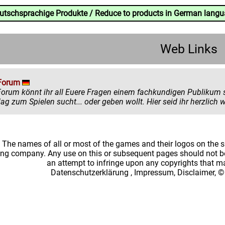
eutschsprachige Produkte / Reduce to products in German lang
Web Links
Forum
könnt ihr all Euere Fragen einem fachkundigen Publikum stellen. Egal ob ihr mehr zu einem
einen Ratschlag zum Spielen sucht... oder
: The names of all or most of the games and their logos on the
ing company. Any use on this or subsequent pages should not be
an attempt to infringe upon any copyrights that 
Datenschutzerklärung
,
Impressum, Disclaimer, ©