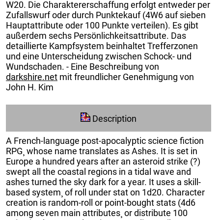
W20. Die Charaktererschaffung erfolgt entweder per
Zufallswurf oder durch Punktekauf (4W6 auf sieben
Hauptattribute oder 100 Punkte verteilen). Es gibt
außerdem sechs Persönlichkeitsattribute. Das
detaillierte Kampfsystem beinhaltet Trefferzonen
und eine Unterscheidung zwischen Schock- und
Wundschaden. - Eine Beschreibung von
darkshire.net
mit freundlicher Genehmigung von
John H. Kim
Description
A French-language post-apocalyptic science fiction
RPG¸ whose name translates as Ashes. It is set in
Europe a hundred years after an asteroid strike (?)
swept all the coastal regions in a tidal wave and
ashes turned the sky dark for a year. It uses a skill-
based system¸ of roll under stat on 1d20. Character
creation is random-roll or point-bought stats (4d6
among seven main attributes¸ or distribute 100