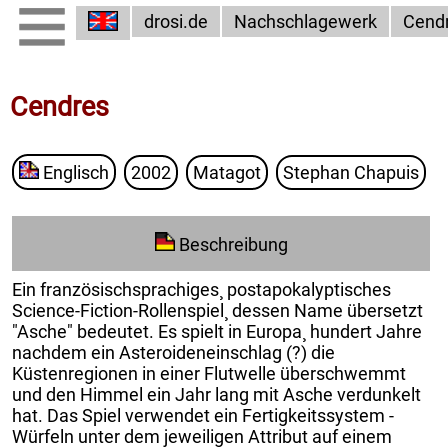
drosi.de
Nachschlagewerk
Cend
Cendres
Englisch
2002
Matagot
Stephan Chapuis
Beschreibung
Ein französischsprachiges¸ postapokalyptisches
Science-Fiction-Rollenspiel¸ dessen Name übersetzt
"Asche" bedeutet. Es spielt in Europa¸ hundert Jahre
nachdem ein Asteroideneinschlag (?) die
Küstenregionen in einer Flutwelle überschwemmt
und den Himmel ein Jahr lang mit Asche verdunkelt
hat. Das Spiel verwendet ein Fertigkeitssystem -
Würfeln unter dem jeweiligen Attribut auf einem