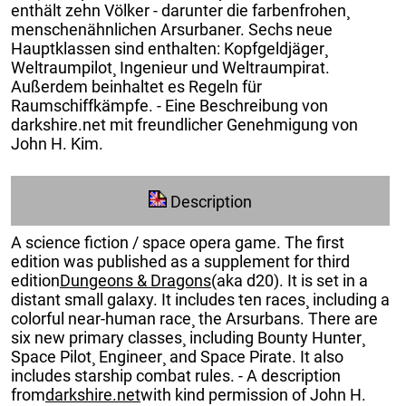
enthält zehn Völker - darunter die farbenfrohen¸
menschenähnlichen Arsurbaner. Sechs neue
Hauptklassen sind enthalten: Kopfgeldjäger¸
Weltraumpilot¸ Ingenieur und Weltraumpirat.
Außerdem beinhaltet es Regeln für
Raumschiffkämpfe. - Eine Beschreibung von
darkshire.net mit freundlicher Genehmigung von
John H. Kim.
Description
A science fiction / space opera game. The first
edition was published as a supplement for third
edition
Dungeons & Dragons
(aka d20). It is set in a
distant small galaxy. It includes ten races¸ including a
colorful near-human race¸ the Arsurbans. There are
six new primary classes¸ including Bounty Hunter¸
Space Pilot¸ Engineer¸ and Space Pirate. It also
includes starship combat rules. - A description
from
darkshire.net
with kind permission of John H.