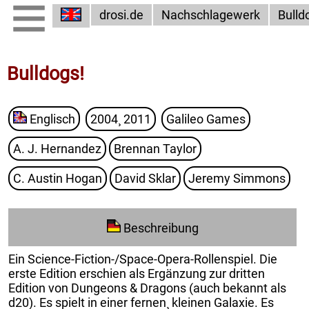
drosi.de
Nachschlagewerk
Bulld
Bulldogs!
Englisch
2004¸ 2011
Galileo Games
A. J. Hernandez
Brennan Taylor
C. Austin Hogan
David Sklar
Jeremy Simmons
Beschreibung
Ein Science-Fiction-/Space-Opera-Rollenspiel. Die
erste Edition erschien als Ergänzung zur dritten
Edition von Dungeons & Dragons (auch bekannt als
d20). Es spielt in einer fernen¸ kleinen Galaxie. Es