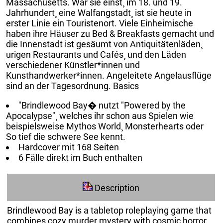
Massachusetts. War sie einst¸ im 18. und 19.
Jahrhundert¸ eine Walfangstadt¸ ist sie heute in
erster Linie ein Touristenort. Viele Einheimische
haben ihre Häuser zu Bed & Breakfasts gemacht und
die Innenstadt ist gesäumt von Antiquitätenläden¸
urigen Restaurants und Cafés¸ und den Läden
verschiedener Künstler*innen und
Kunsthandwerker*innen. Angeleitete Angelausflüge
sind an der Tagesordnung. Basics
"Brindlewood Bay� nutzt "Powered by the
Apocalypse"¸ welches ihr schon aus Spielen wie
beispielsweise Mythos World¸ Monsterhearts oder
So tief die schwere See kennt.
Hardcover mit 168 Seiten
6 Fälle direkt im Buch enthalten
Description
Brindlewood Bay is a tabletop roleplaying game that
combines cozy murder mystery with cosmic horror.