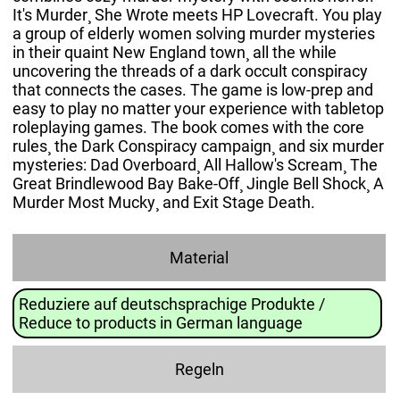
It's Murder¸ She Wrote meets HP Lovecraft. You play
a group of elderly women solving murder mysteries
in their quaint New England town¸ all the while
uncovering the threads of a dark occult conspiracy
that connects the cases. The game is low-prep and
easy to play no matter your experience with tabletop
roleplaying games. The book comes with the core
rules¸ the Dark Conspiracy campaign¸ and six murder
mysteries: Dad Overboard¸ All Hallow's Scream¸ The
Great Brindlewood Bay Bake-Off¸ Jingle Bell Shock¸ A
Murder Most Mucky¸ and Exit Stage Death.
Material
Reduziere auf deutschsprachige Produkte /
Reduce to products in German language
Regeln