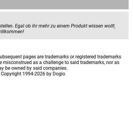
 Produkt wissen wollt¸
 geben wollt. Hier seid ihr herzlich willkommen!
 subsequent pages are trademarks or registered trademarks
 misconstrued as a challenge to said trademarks, nor as
may be owned by said companies.
 Copyright
1994-2026 by Dogio