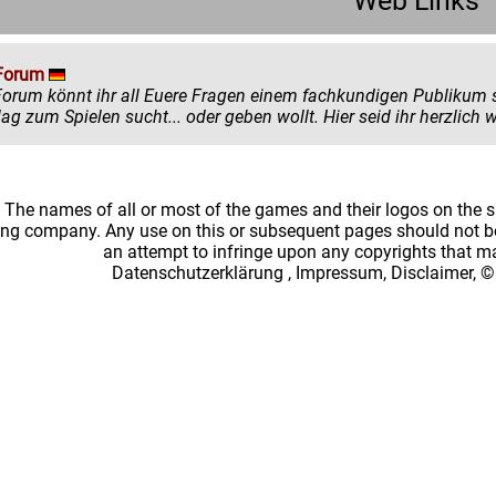
Web Links
Forum
könnt ihr all Euere Fragen einem fachkundigen Publikum stellen. Egal ob ihr mehr zu einem
einen Ratschlag zum Spielen sucht... oder
: The names of all or most of the games and their logos on the
ing company. Any use on this or subsequent pages should not be
an attempt to infringe upon any copyrights that 
Datenschutzerklärung
,
Impressum, Disclaimer, ©