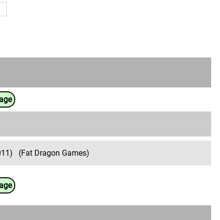
uage
011)
(Fat Dragon Games)
uage