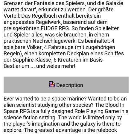
Grenzen der Fantasie des Spielers¸ und die Galaxie
wartet darauf¸ erkundet zu werden. Der größte
Vorteil: Das Regelbuch enthält bereits ein
angepasstes Regelwerk¸ basierend auf dem
preisgekrönten FUDGE RPG. So finden Spielleiter
und Spieler alles¸ was sie brauchen¸ in einem
praktischen Nachschlagewerk. Es beinhaltet: 4
spielbare Völker¸ 4 Fahrzeuge (mit zugehörigen
Regeln)¸ einen kompletten Deckplan eines Schiffes
der Sapphire-Klasse¸ 6 Kreaturen im Basis-
Bestiarium ... und vieles mehr!
Description
Ever wanted to be a space marine? Wanted to be an
alien scientist studying other species? The Blood In
Space RPG is a fully designed Role Playing Game in a
science fiction setting. The world is limited only by
the player's imagination and the galaxy is there to
explore. The greatest advantage is the rulebook