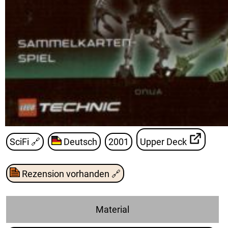
SciFi
🔗
Deutsch
2001
Upper Deck
Rezension vorhanden
🔗
Material