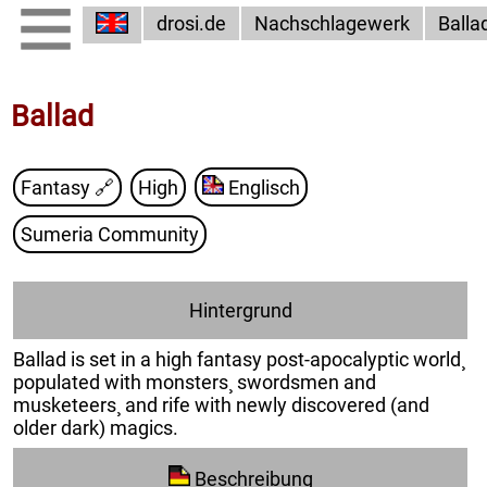
drosi.de
Nachschlagewerk
Balla
Ballad
Fantasy
🔗
High
Englisch
Sumeria Community
Hintergrund
Ballad is set in a high fantasy post-apocalyptic world¸
populated with monsters¸ swordsmen and
musketeers¸ and rife with newly discovered (and
older dark) magics.
Beschreibung