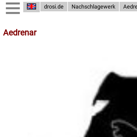
drosi.de
Nachschlagewerk
Aedr
Aedrenar