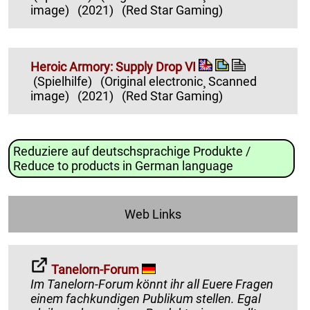
image)
(2021)
(Red Star Gaming)
Heroic Armory: Supply Drop VI
(Spielhilfe)
(Original electronic¸ Scanned
image)
(2021)
(Red Star Gaming)
Reduziere auf deutschsprachige Produkte /
Reduce to products in German language
Web Links
Tanelorn-Forum
Im Tanelorn-Forum könnt ihr all Euere Fragen
einem fachkundigen Publikum stellen. Egal