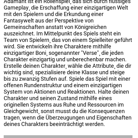
Adamant ist ein Rollenspiel¸ das sich durch flüssiges
Gameplay¸ die Erschaffung einer einzigartigen Welt
mit den Spielern und die Erkundung einer
Fantasywelt aus der Perspektive von
Gemeinschaften anstatt von Königreichen
auszeichnet. Im Mittelpunkt des Spiels steht ein
Team von Spielern¸ das von einem Spielleiter geführt
wird. Sie entwickeln ihre Charaktere mithilfe
einzigartiger Boni¸ sogenannter "Verse"¸ die jeden
Charakter einzigartig und unberechenbar machen.
Erstelle deinen Charakter¸ wähle die Attribute¸ die dir
wichtig sind¸ spezialisiere deine Klasse und steige
bis zu zwanzig Stufen auf. Spiele das Spiel mit einer
offenen Rundenstruktur und einem einzigartigen
System von Aktionen und Reaktionen. Halte deinen
Charakter und seinen Zustand mithilfe eines
originellen Systems aus Ruhe und Ressourcen im
Gleichgewicht¸ sonst musst du die Konsequenzen
tragen¸ wenn die Überzeugungen und Eigenschaften
deines Charakters beeinträchtigt werden.