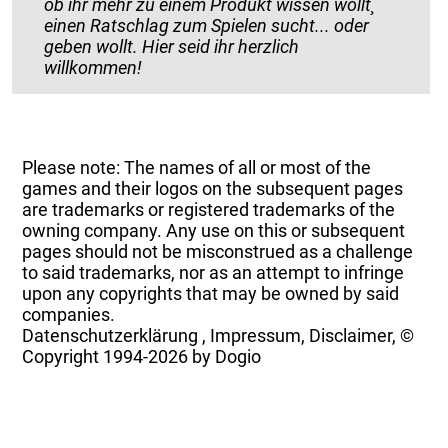
ob ihr mehr zu einem Produkt wissen wollt¸
einen Ratschlag zum Spielen sucht... oder
geben wollt. Hier seid ihr herzlich
willkommen!
Please note: The names of all or most of the
games and their logos on the subsequent pages
are trademarks or registered trademarks of the
owning company. Any use on this or subsequent
pages should not be misconstrued as a challenge
to said trademarks, nor as an attempt to infringe
upon any copyrights that may be owned by said
companies.
Datenschutzerklärung
,
Impressum, Disclaimer, ©
Copyright
1994-2026 by Dogio