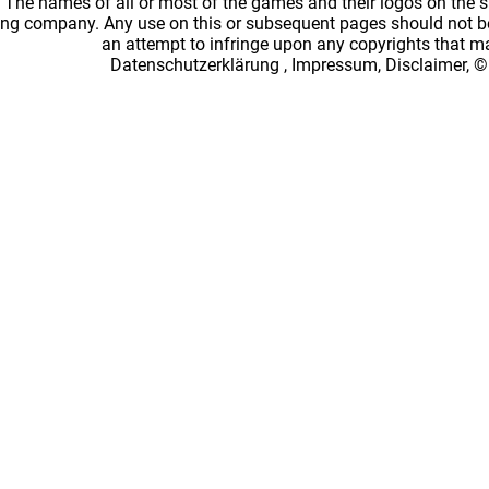
: The names of all or most of the games and their logos on the
ing company. Any use on this or subsequent pages should not be
an attempt to infringe upon any copyrights that 
Datenschutzerklärung
,
Impressum, Disclaimer, ©