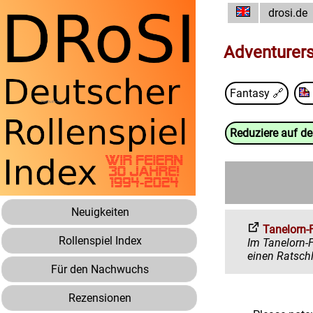
drosi.de
Adventurer
Fantasy
🔗
Reduziere auf d
Neuigkeiten
Tanelorn-
Rollenspiel Index
Im Tanelorn-Forum 
Für den Nachwuchs
Rezensionen