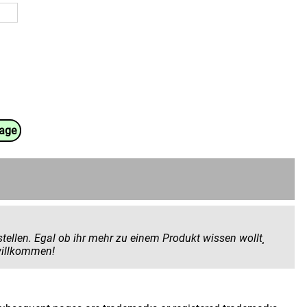
uage
 Produkt wissen wollt¸
 geben wollt. Hier seid ihr herzlich willkommen!