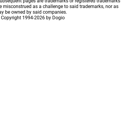
 subsequent pages are trademarks or registered trademarks
 misconstrued as a challenge to said trademarks, nor as
may be owned by said companies.
 Copyright
1994-2026 by Dogio