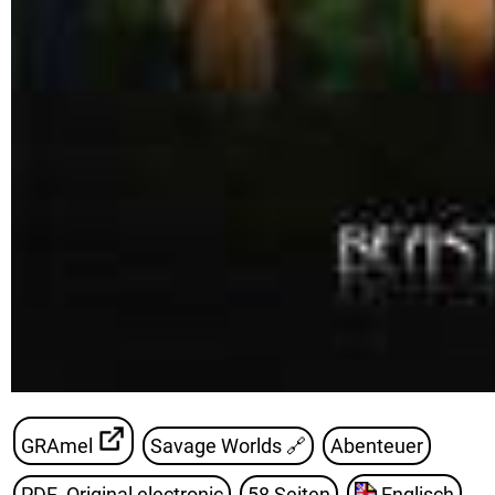
GRAmel
Savage Worlds
🔗
Abenteuer
PDF¸ Original electronic
58 Seiten
Englisch