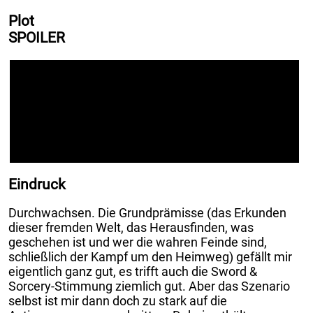
Plot
SPOILER
Die SC erwachen ohne Erinnerung in einer Welt, die
in grünes Licht getaucht ist. Ein unbekanntes,
hübsches Mädchen befindet sich bei ihnen (und
muss natürlich auch gleich gerettet werden). Doch
schon bald geht es um die Frage: Wo sind wir? Was
ist passiert? Und wie kommen wir wieder von hier
weg?
Eindruck
Durchwachsen. Die Grundprämisse (das Erkunden
dieser fremden Welt, das Herausfinden, was
geschehen ist und wer die wahren Feinde sind,
schließlich der Kampf um den Heimweg) gefällt mir
eigentlich ganz gut, es trifft auch die Sword &
Sorcery-Stimmung ziemlich gut. Aber das Szenario
selbst ist mir dann doch zu stark auf die