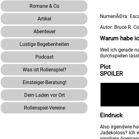
Romane & Co
NumenÃ©ra: Esca
Artikel
Autor:
Bruce R. Co
Abenteuer
Warum habe ic
Lustige Begebenheiten
Weil ich gerade n
durchspielen lässt
Podcast
Plot
Was ist Rollenspiel?
SPOILER
Einsteiger-Beratung!
Die SC werden an
Leider wird der R
Dein Laden vor Ort
dabei nur noch a
fiesen Alien - par
Rollenspiel-Vereine
Eindruck
Also irgendwie ha
Jadekoloss? Ich w
sinnfreie Aneinan