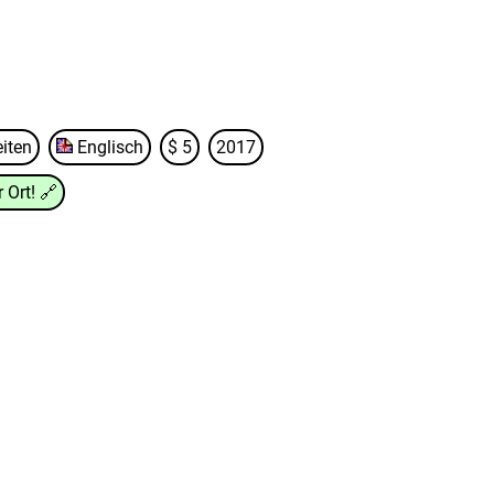
iten
Englisch
$ 5
2017
 Ort!
🔗