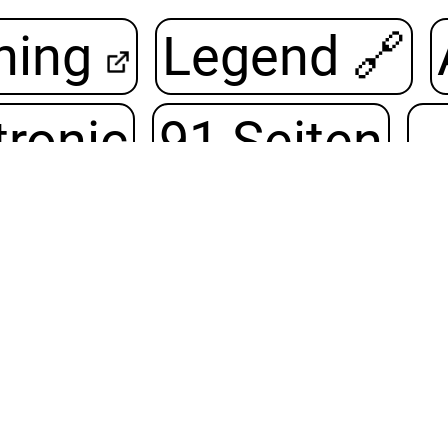
hing
Legend
🔗
tronic
91 Seiten
n lokalen Spielelad