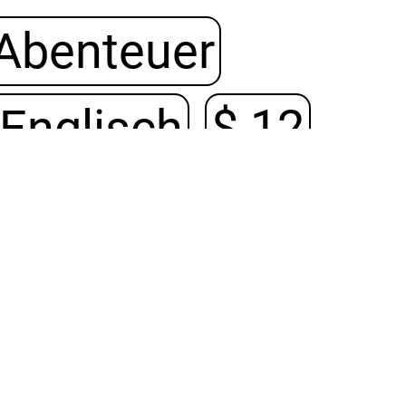
ˆ
Abenteuer
Englisch
$ 12
en vor Ort!
🔗