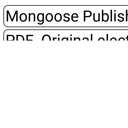
Mongoose Publis
PDF¸ Original elec
2013
Unterstütze Deine