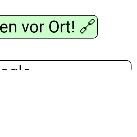
en vor Ort!
🔗
ogle