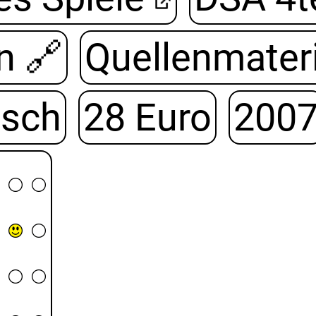
n
🔗
Quellenmateri
sch
28 Euro
200