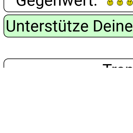
Gegenwert
:
Unterstütze Deine
Tran
Doppel-Reze