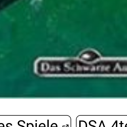
es Spiele
DSA 4t