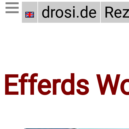
drosi.de
Rez
Efferds W