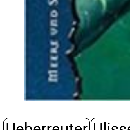
Ueberreuter
Uliss