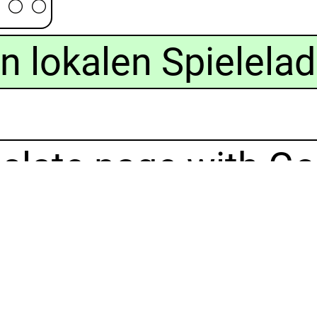
n lokalen Spielelad
slate page with Go
nsion: