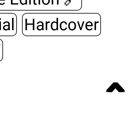
al
Hardcover
7
ˆ