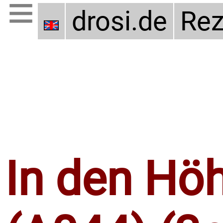
drosi.de
Rez
In den Hö