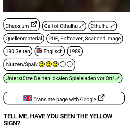
Chaosium
Call of Cthulhu
🔗
Cthulhu
🔗
Quellenmaterial
PDF¸ Softcover¸ Scanned image
180 Seiten
Englisch
1989
Nutzen/Spaß
:
Unterstütze Deinen lokalen Spieleladen vor Ort!
🔗
Translate page with Google
TELL ME, HAVE YOU SEEN THE YELLOW
SIGN?