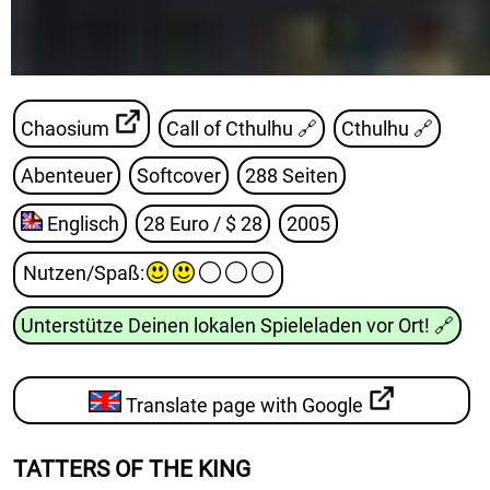
Chaosium
Call of Cthulhu
🔗
Cthulhu
🔗
Abenteuer
Softcover
288 Seiten
Englisch
28 Euro / $ 28
2005
Nutzen/Spaß
:
Unterstütze Deinen lokalen Spieleladen vor Ort!
🔗
Translate page with Google
TATTERS OF THE KING