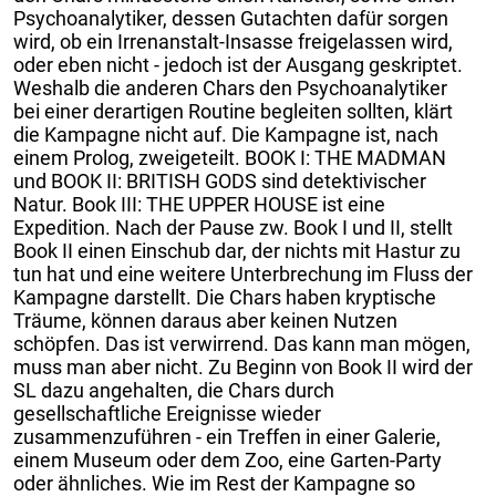
Psychoanalytiker, dessen Gutachten dafür sorgen
wird, ob ein Irrenanstalt-Insasse freigelassen wird,
oder eben nicht - jedoch ist der Ausgang geskriptet.
Weshalb die anderen Chars den Psychoanalytiker
bei einer derartigen Routine begleiten sollten, klärt
die Kampagne nicht auf. Die Kampagne ist, nach
einem Prolog, zweigeteilt. BOOK I: THE MADMAN
und BOOK II: BRITISH GODS sind detektivischer
Natur. Book III: THE UPPER HOUSE ist eine
Expedition. Nach der Pause zw. Book I und II, stellt
Book II einen Einschub dar, der nichts mit Hastur zu
tun hat und eine weitere Unterbrechung im Fluss der
Kampagne darstellt. Die Chars haben kryptische
Träume, können daraus aber keinen Nutzen
schöpfen. Das ist verwirrend. Das kann man mögen,
muss man aber nicht. Zu Beginn von Book II wird der
SL dazu angehalten, die Chars durch
gesellschaftliche Ereignisse wieder
zusammenzuführen - ein Treffen in einer Galerie,
einem Museum oder dem Zoo, eine Garten-Party
oder ähnliches. Wie im Rest der Kampagne so