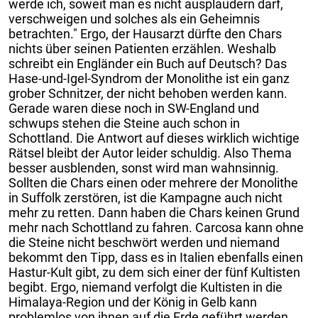
werde ich, soweit man es nicht ausplaudern darf,
verschweigen und solches als ein Geheimnis
betrachten." Ergo, der Hausarzt dürfte den Chars
nichts über seinen Patienten erzählen. Weshalb
schreibt ein Engländer ein Buch auf Deutsch? Das
Hase-und-Igel-Syndrom der Monolithe ist ein ganz
grober Schnitzer, der nicht behoben werden kann.
Gerade waren diese noch in SW-England und
schwups stehen die Steine auch schon in
Schottland. Die Antwort auf dieses wirklich wichtige
Rätsel bleibt der Autor leider schuldig. Also Thema
besser ausblenden, sonst wird man wahnsinnig.
Sollten die Chars einen oder mehrere der Monolithe
in Suffolk zerstören, ist die Kampagne auch nicht
mehr zu retten. Dann haben die Chars keinen Grund
mehr nach Schottland zu fahren. Carcosa kann ohne
die Steine nicht beschwört werden und niemand
bekommt den Tipp, dass es in Italien ebenfalls einen
Hastur-Kult gibt, zu dem sich einer der fünf Kultisten
begibt. Ergo, niemand verfolgt die Kultisten in die
Himalaya-Region und der König in Gelb kann
problemlos von ihnen auf die Erde geführt werden.