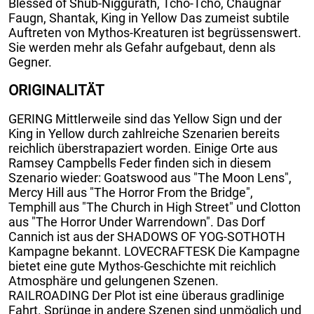
Blessed of Shub-Niggurath, Tcho-Tcho, Chaugnar
Faugn, Shantak, King in Yellow Das zumeist subtile
Auftreten von Mythos-Kreaturen ist begrüssenswert.
Sie werden mehr als Gefahr aufgebaut, denn als
Gegner.
ORIGINALITÄT
GERING Mittlerweile sind das Yellow Sign und der
King in Yellow durch zahlreiche Szenarien bereits
reichlich überstrapaziert worden. Einige Orte aus
Ramsey Campbells Feder finden sich in diesem
Szenario wieder: Goatswood aus "The Moon Lens",
Mercy Hill aus "The Horror From the Bridge",
Temphill aus "The Church in High Street" und Clotton
aus "The Horror Under Warrendown". Das Dorf
Cannich ist aus der SHADOWS OF YOG-SOTHOTH
Kampagne bekannt. LOVECRAFTESK Die Kampagne
bietet eine gute Mythos-Geschichte mit reichlich
Atmosphäre und gelungenen Szenen.
RAILROADING Der Plot ist eine überaus gradlinige
Fahrt. Sprünge in andere Szenen sind unmöglich und