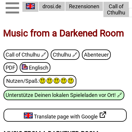
drosi.de
Rezensionen
Call of
Cthulhu
Music from a Darkened Room
Call of Cthulhu
🔗
Cthulhu
🔗
Abenteuer
PDF
Englisch
Nutzen/Spaß
:
Unterstütze Deinen lokalen Spieleladen vor Ort!
🔗
Translate page with Google