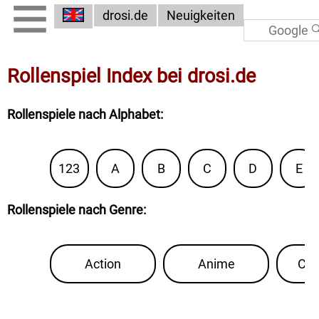
drosi.de
Neuigkeiten
Rollenspiel Index bei
drosi.de
Rollenspiele nach Alphabet
:
123
A
B
C
D
E
Rollenspiele nach Genre
:
Action
Anime
Con