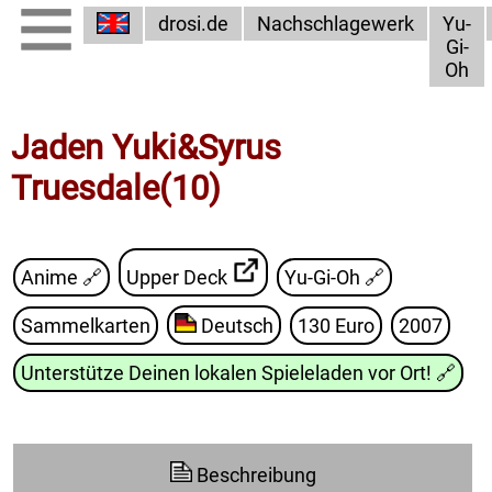
drosi.de
Nachschlagewerk
Yu-
Gi-
Oh
Jaden Yuki&Syrus
Truesdale(10)
Anime 🔗
Upper Deck
Yu-Gi-Oh
🔗
Sammelkarten
Deutsch
130 Euro
2007
Unterstütze Deinen lokalen Spieleladen vor Ort!
🔗
Beschreibung