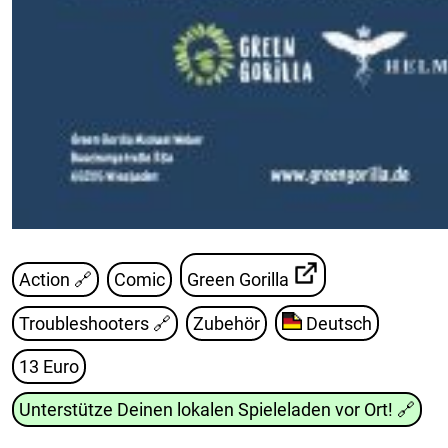
Action 🔗
Comic
Green Gorilla
Troubleshooters
🔗
Zubehör
Deutsch
13 Euro
Unterstütze Deinen lokalen Spieleladen vor Ort!
🔗