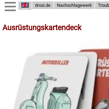
drosi.de
Nachschlagewerk
Troub
Ausrüstungskartendeck