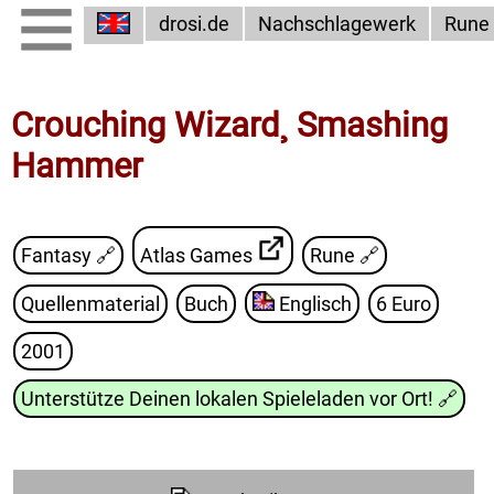
drosi.de
Nachschlagewerk
Rune
Crouching Wizard¸ Smashing
Hammer
Fantasy 🔗
Atlas Games
Rune
🔗
Quellenmaterial
Buch
Englisch
6 Euro
2001
Unterstütze Deinen lokalen Spieleladen vor Ort!
🔗