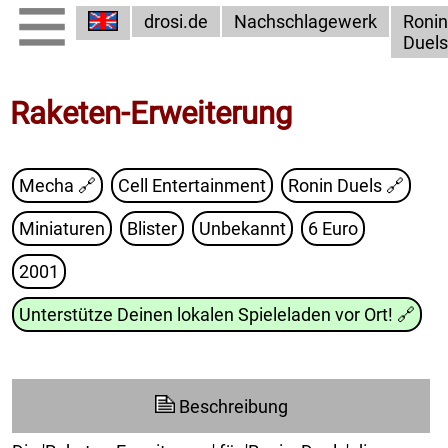
drosi.de
Nachschlagewerk
Ronin
Duels
Raketen-Erweiterung
Mecha 🔗
Cell Entertainment
Ronin Duels
🔗
Miniaturen
Blister
Unbekannt
6 Euro
2001
Unterstütze Deinen lokalen Spieleladen vor Ort!
🔗
Beschreibung