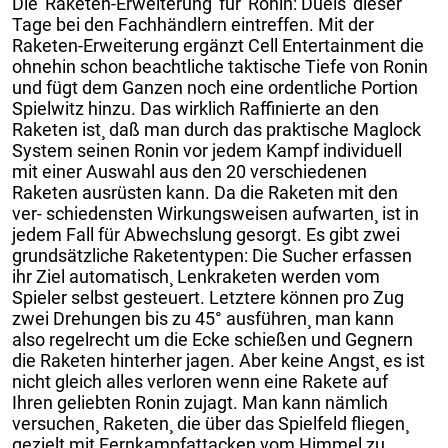
Die 'Raketen-Erweiterung' für 'Ronin: Duels' dieser
Tage bei den Fachhändlern eintreffen. Mit der
Raketen-Erweiterung ergänzt Cell Entertainment die
ohnehin schon beachtliche taktische Tiefe von Ronin
und fügt dem Ganzen noch eine ordentliche Portion
Spielwitz hinzu. Das wirklich Raffinierte an den
Raketen ist¸ daß man durch das praktische Maglock
System seinen Ronin vor jedem Kampf individuell
mit einer Auswahl aus den 20 verschiedenen
Raketen ausrüsten kann. Da die Raketen mit den
ver- schiedensten Wirkungsweisen aufwarten¸ ist in
jedem Fall für Abwechslung gesorgt. Es gibt zwei
grundsätzliche Raketentypen: Die Sucher erfassen
ihr Ziel automatisch¸ Lenkraketen werden vom
Spieler selbst gesteuert. Letztere können pro Zug
zwei Drehungen bis zu 45° ausführen¸ man kann
also regelrecht um die Ecke schießen und Gegnern
die Raketen hinterher jagen. Aber keine Angst¸ es ist
nicht gleich alles verloren wenn eine Rakete auf
Ihren geliebten Ronin zujagt. Man kann nämlich
versuchen¸ Raketen¸ die über das Spielfeld fliegen¸
gezielt mit Fernkampfattacken vom Himmel zu