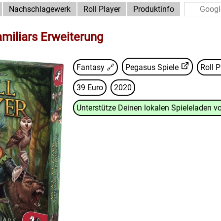
Nachschlagewerk
Roll Player
Produktinfo
amiliars Erweiterung
Fantasy 🔗
Pegasus Spiele
Roll 
39 Euro
2020
Unterstütze Deinen lokalen Spieleladen vo