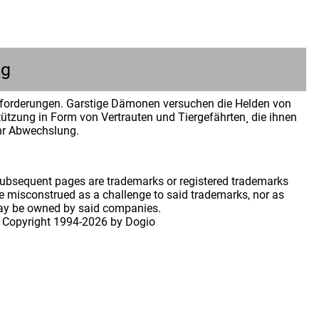
ng
usforderungen. Garstige Dämonen versuchen die Helden von
ützung in Form von Vertrauten und Tiergefährten¸ die ihnen
hr Abwechslung.
 subsequent pages are trademarks or registered trademarks
 misconstrued as a challenge to said trademarks, nor as
may be owned by said companies.
 Copyright
1994-2026 by Dogio